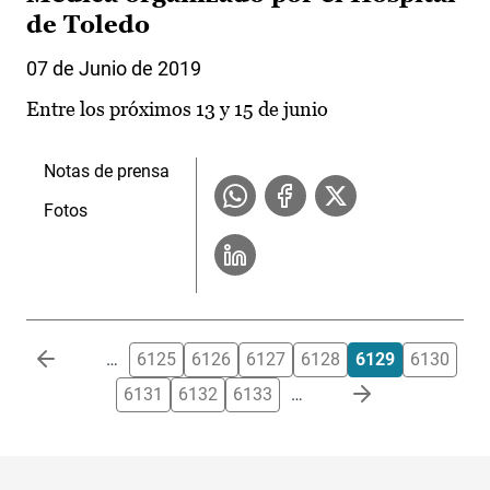
de Toledo
07 de Junio de 2019
Entre los próximos 13 y 15 de junio
Notas de prensa
Fotos
Paginación
…
6125
6126
6127
6128
6129
6130
6131
6132
6133
…