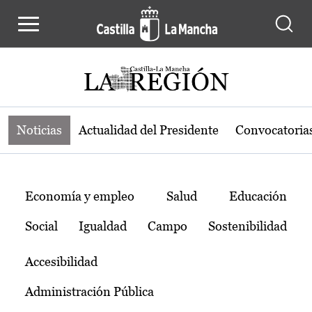
Noticias de la región de Castilla-L
Pasar al contenido principal
Noticias
Actualidad del Presidente
Convocatoria
Temas
Economía y empleo
Salud
Educación
Social
Igualdad
Campo
Sostenibilidad
Accesibilidad
Administración Pública