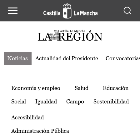
Noticias de la región de Castilla-L
Pasar al contenido principal
Noticias
Actualidad del Presidente
Convocatoria
Temas
Economía y empleo
Salud
Educación
Social
Igualdad
Campo
Sostenibilidad
Accesibilidad
Administración Pública