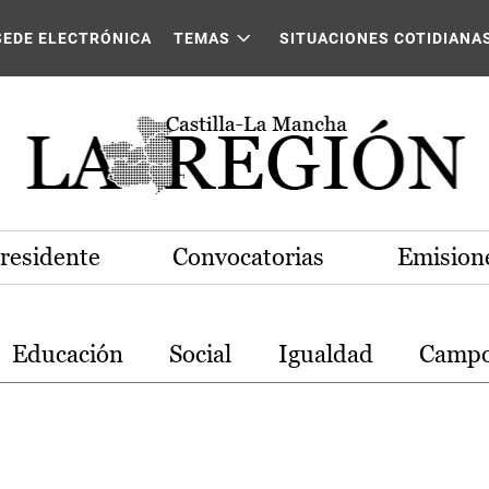
stilla-La Mancha
SEDE ELECTRÓNICA
TEMAS
SITUACIONES COTIDIANA
Presidente
Convocatorias
Emisione
Educación
Social
Igualdad
Camp