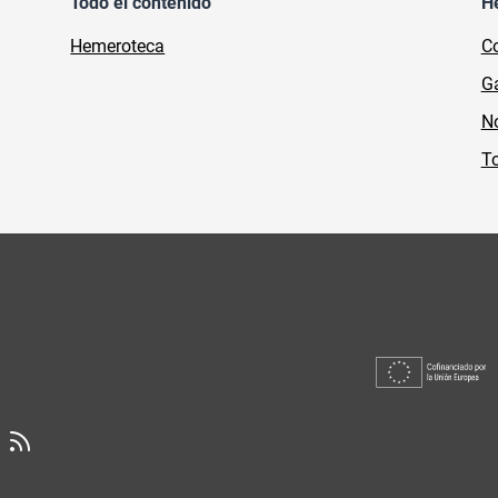
Todo el contenido
H
Hemeroteca
Co
Ga
No
To