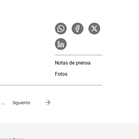
Notas de prensa
Fotos
…
Siguiente página
Siguiente