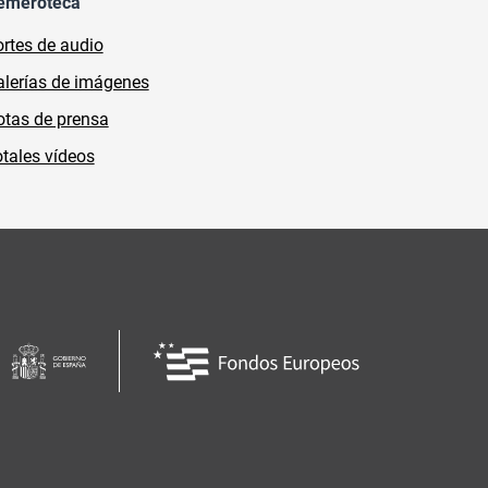
emeroteca
rtes de audio
lerías de imágenes
tas de prensa
tales vídeos