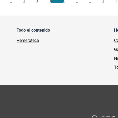
Todo el contenido
H
Hemeroteca
Co
Ga
No
To