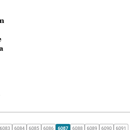
ón
e
a
e
6083
6084
6085
6086
6087
6088
6089
6090
6091