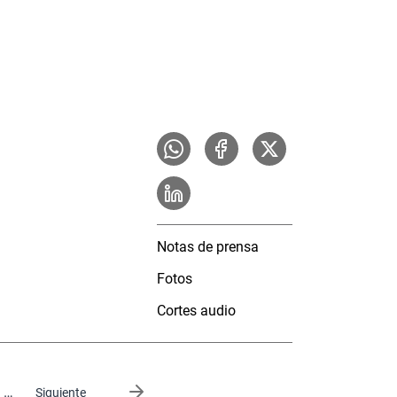
Notas de prensa
Fotos
Cortes audio
…
Siguiente página
Siguiente