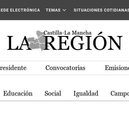
stilla-La Mancha
SEDE ELECTRÓNICA
TEMAS
SITUACIONES COTIDIANA
Presidente
Convocatorias
Emisione
Educación
Social
Igualdad
Camp