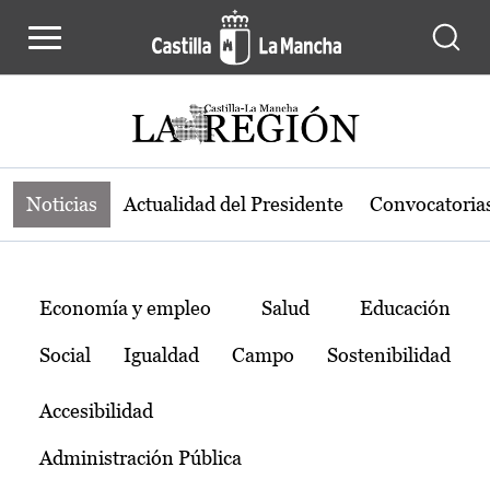
Noticias de la región de Castilla-L
Pasar al contenido principal
Noticias
Actualidad del Presidente
Convocatoria
Temas
Economía y empleo
Salud
Educación
Social
Igualdad
Campo
Sostenibilidad
Accesibilidad
Administración Pública