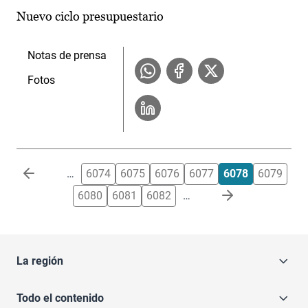
Nuevo ciclo presupuestario
Notas de prensa
Fotos
Paginación
…
6074
6075
6076
6077
6078
6079
6080
6081
6082
…
La región
Todo el contenido