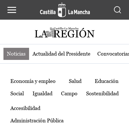
Noticias de la región de Castilla-L
Pasar al contenido principal
Noticias
Actualidad del Presidente
Convocatoria
Temas
Economía y empleo
Salud
Educación
Social
Igualdad
Campo
Sostenibilidad
Accesibilidad
Administración Pública