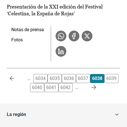
Presentación de la XXI edición del Festival
‘Celestina, la España de Rojas’
Notas de prensa
Fotos
Paginación
…
6034
6035
6036
6037
6038
6039
6040
6041
6042
…
La región