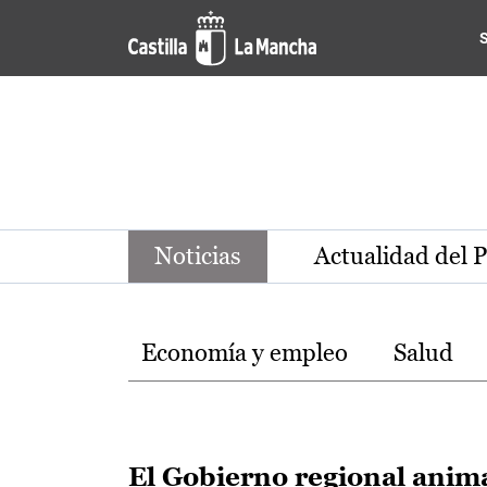
Noticias de la región de Ca
Pasar al contenido principal
Noticias
Actualidad del 
Temas
Economía y empleo
Salud
El Gobierno regional anim