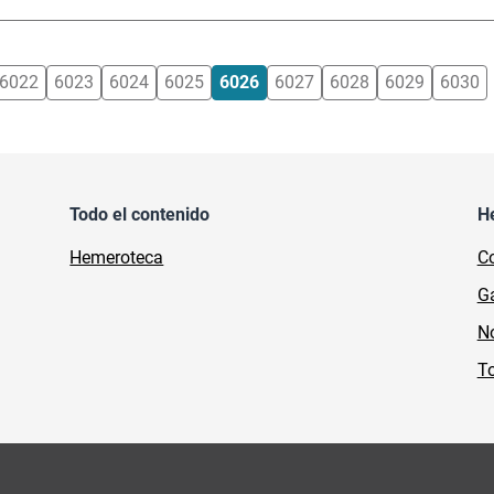
6022
6023
6024
6025
6026
6027
6028
6029
6030
Todo el contenido
H
Hemeroteca
Co
Ga
No
To