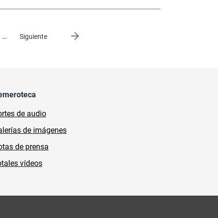
…
Siguiente página
Siguiente
emeroteca
rtes de audio
lerías de imágenes
tas de prensa
tales vídeos