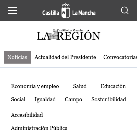
Noticias de la región de Castilla-L
Pasar al contenido principal
Noticias
Actualidad del Presidente
Convocatoria
Temas
Economía y empleo
Salud
Educación
Social
Igualdad
Campo
Sostenibilidad
Accesibilidad
Administración Pública