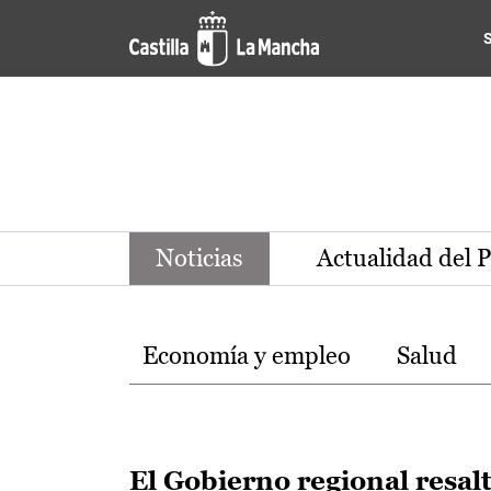
Noticias de la región de Ca
Pasar al contenido principal
Noticias
Actualidad del 
Temas
Economía y empleo
Salud
El Gobierno regional resal