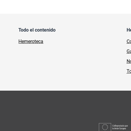
Todo el contenido
H
Hemeroteca
Co
Ga
No
To