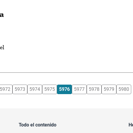
 a
el
5972
5973
5974
5975
5976
5977
5978
5979
5980
Todo el contenido
H