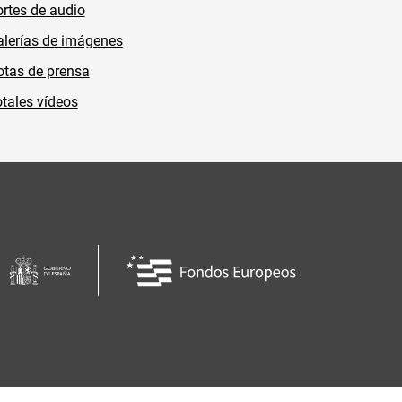
rtes de audio
lerías de imágenes
tas de prensa
tales vídeos