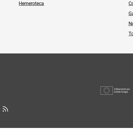
Hemeroteca
Co
Ga
No
To