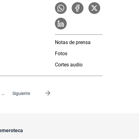
Notas de prensa
Fotos
Cortes audio
…
Siguiente página
Siguiente
emeroteca