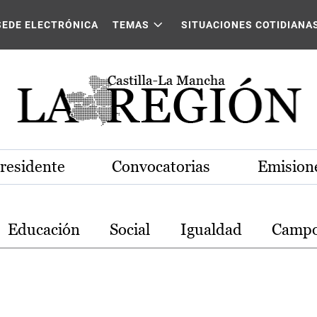
stilla-La Mancha
SEDE ELECTRÓNICA
TEMAS
SITUACIONES COTIDIANA
Presidente
Convocatorias
Emisione
Educación
Social
Igualdad
Camp