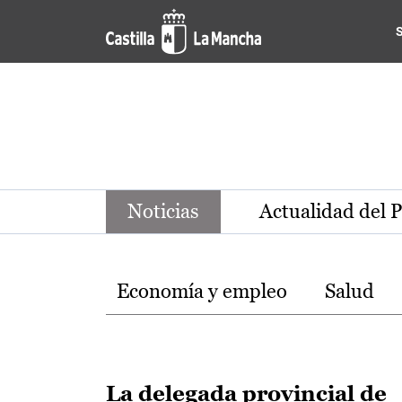
Noticias de la región de Ca
Pasar al contenido principal
Noticias
Actualidad del 
Temas
Economía y empleo
Salud
La delegada provincial de