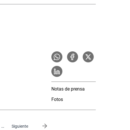
Notas de prensa
Fotos
…
Siguiente página
Siguiente