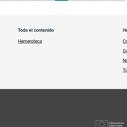
Todo el contenido
H
Hemeroteca
Co
Ga
No
To