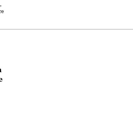
,
re
n
e