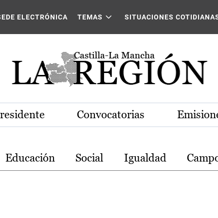
stilla-La Mancha
SEDE ELECTRÓNICA
TEMAS
SITUACIONES COTIDIANA
Presidente
Convocatorias
Emisione
Educación
Social
Igualdad
Camp