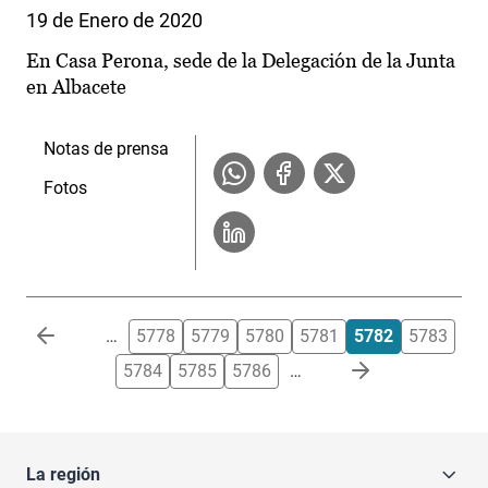
19 de Enero de 2020
En Casa Perona, sede de la Delegación de la Junta
en Albacete
Notas de prensa
Fotos
Paginación
…
5778
5779
5780
5781
5782
5783
5784
5785
5786
…
La región