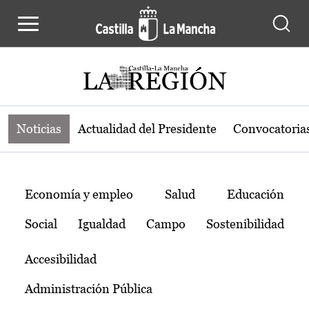
Noticias de la región de Castilla-L
Pasar al contenido principal
Noticias
Actualidad del Presidente
Convocatoria
Temas
Economía y empleo
Salud
Educación
Social
Igualdad
Campo
Sostenibilidad
Accesibilidad
Administración Pública