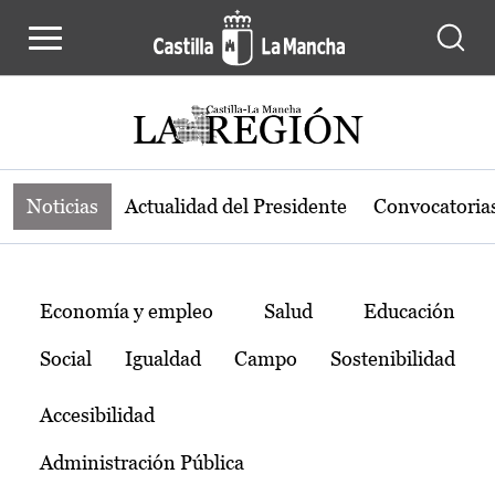
Noticias de la región de Castilla-L
Pasar al contenido principal
Noticias
Actualidad del Presidente
Convocatoria
Temas
Economía y empleo
Salud
Educación
Social
Igualdad
Campo
Sostenibilidad
Accesibilidad
Administración Pública