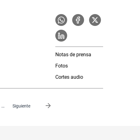
Notas de prensa
Fotos
Cortes audio
…
Siguiente página
Siguiente