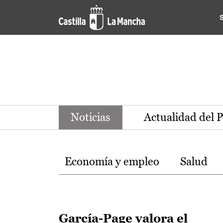
Noticias de la región de Ca
Pasar al contenido principal
Noticias
Actualidad del 
Temas
Economía y empleo
Salud
García-Page valora el