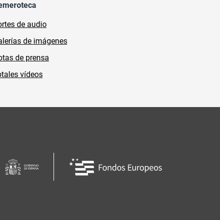
emeroteca
rtes de audio
lerías de imágenes
tas de prensa
tales vídeos