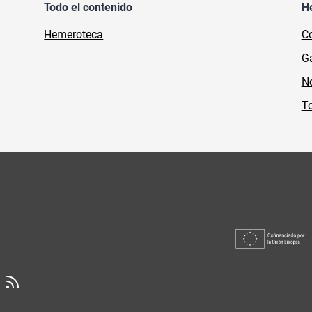
Todo el contenido
H
Hemeroteca
Co
Ga
No
To