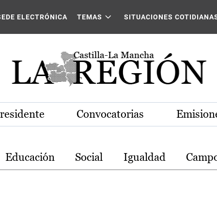
stilla-La Mancha
SEDE ELECTRÓNICA
TEMAS
SITUACIONES COTIDIANA
Presidente
Convocatorias
Emisione
Educación
Social
Igualdad
Camp