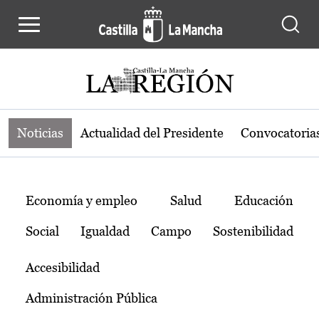
Noticias de la región de Castilla-L
Pasar al contenido principal
Noticias
Actualidad del Presidente
Convocatoria
Temas
Economía y empleo
Salud
Educación
Social
Igualdad
Campo
Sostenibilidad
Accesibilidad
Administración Pública