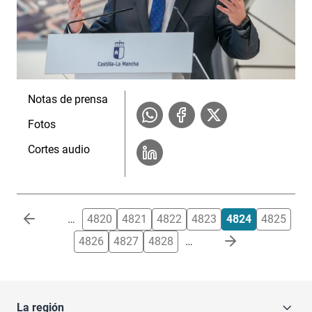
Notas de prensa
Fotos
Cortes audio
Paginación
…
4820
4821
4822
4823
4824
4825
4826
4827
4828
…
La región