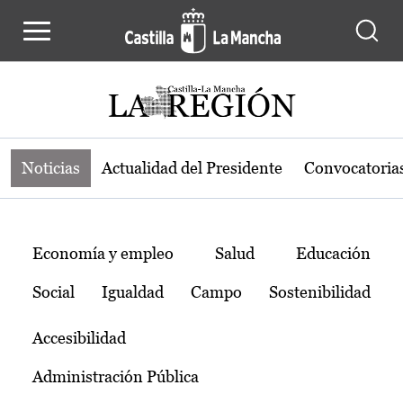
Noticias de la región de Castilla-L
Pasar al contenido principal
Noticias
Actualidad del Presidente
Convocatoria
Temas
Economía y empleo
Salud
Educación
Social
Igualdad
Campo
Sostenibilidad
Accesibilidad
Administración Pública