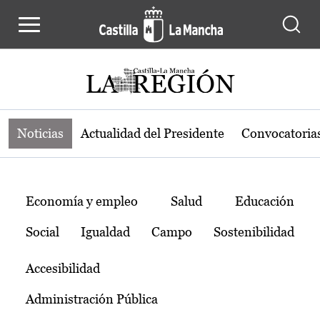
Noticias de la región de Castilla-L
Pasar al contenido principal
Noticias
Actualidad del Presidente
Convocatoria
Temas
Economía y empleo
Salud
Educación
Social
Igualdad
Campo
Sostenibilidad
Accesibilidad
Administración Pública