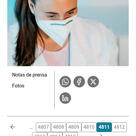
Notas de prensa
Fotos
Paginación
…
4807
4808
4809
4810
4811
4812