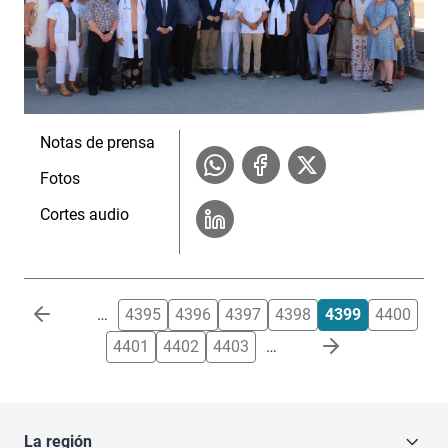
Notas de prensa
Fotos
Cortes audio
Paginación
…
4395
4396
4397
4398
4399
4400
4401
4402
4403
…
La región