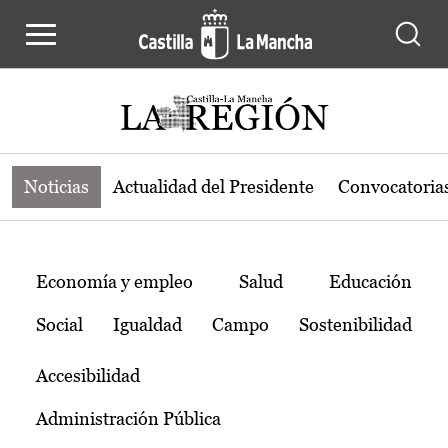
Noticias de la región de Castilla-L
Pasar al contenido principal
Noticias
Actualidad del Presidente
Convocatoria
Temas
Economía y empleo
Salud
Educación
Social
Igualdad
Campo
Sostenibilidad
Accesibilidad
Administración Pública