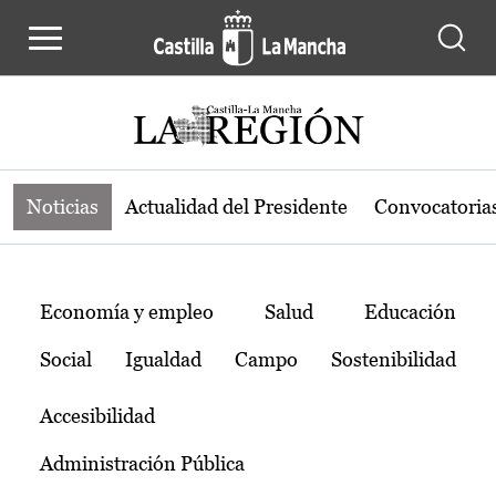
Noticias de la región de Castilla-L
Pasar al contenido principal
Noticias
Actualidad del Presidente
Convocatoria
Temas
Economía y empleo
Salud
Educación
Social
Igualdad
Campo
Sostenibilidad
Accesibilidad
Administración Pública