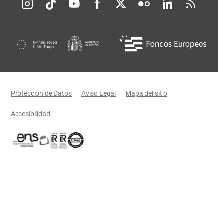
Redes sociales JCCM
Menú legal
Protección de Datos
Aviso Legal
Mapa del sitio
Accesibilidad
Certificaciones oficiales del Gobierno de Castilla-La Mancha