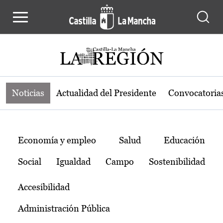
Noticias de la región de Castilla-L
Pasar al contenido principal
Noticias
Actualidad del Presidente
Convocatoria
Temas
Economía y empleo
Salud
Educación
Social
Igualdad
Campo
Sostenibilidad
Accesibilidad
Administración Pública