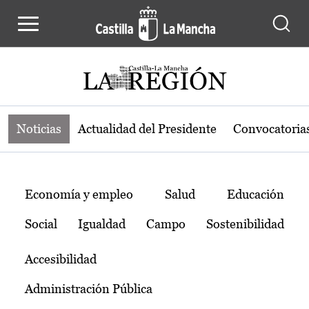
Noticias de la región de Castilla-L
Pasar al contenido principal
Noticias
Actualidad del Presidente
Convocatoria
Temas
Economía y empleo
Salud
Educación
Social
Igualdad
Campo
Sostenibilidad
Accesibilidad
Administración Pública