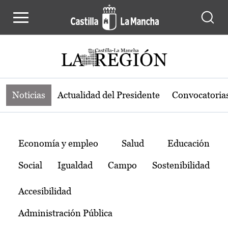
Noticias de la región de Castilla-L
Pasar al contenido principal
Noticias
Actualidad del Presidente
Convocatoria
Temas
Economía y empleo
Salud
Educación
Social
Igualdad
Campo
Sostenibilidad
Accesibilidad
Administración Pública