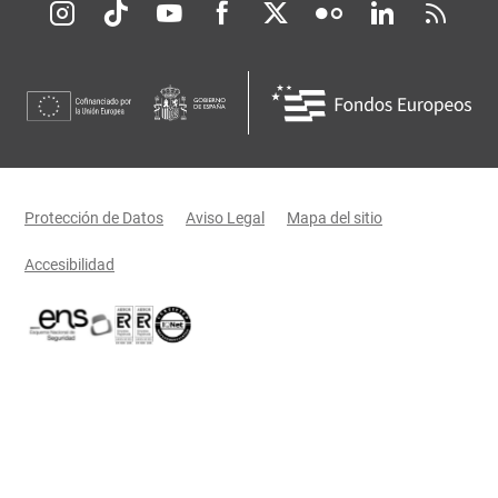
Redes sociales JCCM
Menú legal
Protección de Datos
Aviso Legal
Mapa del sitio
Accesibilidad
Certificaciones oficiales del Gobierno de Castilla-La Mancha