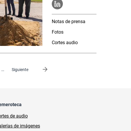
Notas de prensa
Fotos
Cortes audio
…
Siguiente página
Siguiente
emeroteca
rtes de audio
lerías de imágenes