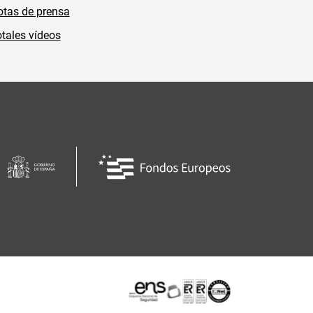
tas de prensa
tales vídeos
Certificaciones o