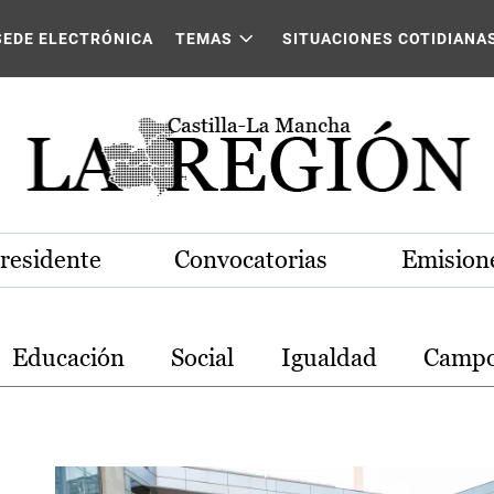
stilla-La Mancha
SEDE ELECTRÓNICA
TEMAS
SITUACIONES COTIDIANA
Presidente
Convocatorias
Emisione
Educación
Social
Igualdad
Camp