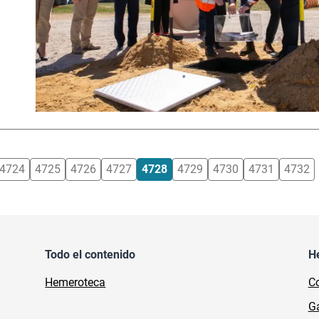
4724
4725
4726
4727
4728
4729
4730
4731
4732
Todo el contenido
H
Hemeroteca
Co
Ga