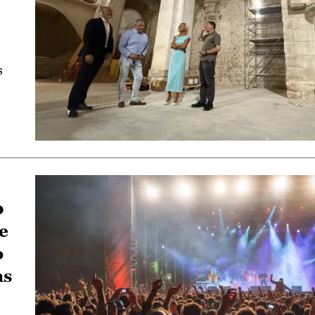
s
0
e
o
as