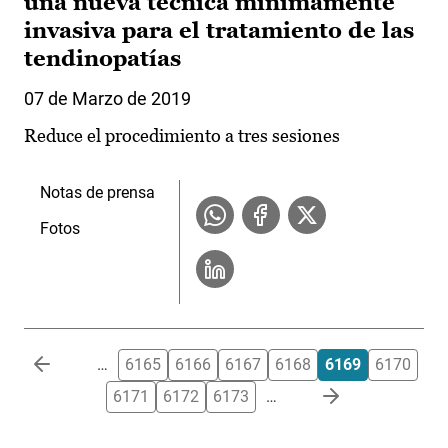
una nueva técnica mínimamente
invasiva para el tratamiento de las
tendinopatías
07 de Marzo de 2019
Reduce el procedimiento a tres sesiones
Notas de prensa
Fotos
Paginación
…
6165
6166
6167
6168
6169
6170
6171
6172
6173
…