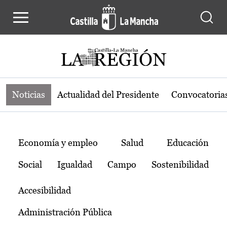
Noticias de la región de Castilla-L
Pasar al contenido principal
Noticias
Actualidad del Presidente
Convocatoria
Temas
Economía y empleo
Salud
Educación
Social
Igualdad
Campo
Sostenibilidad
Accesibilidad
Administración Pública