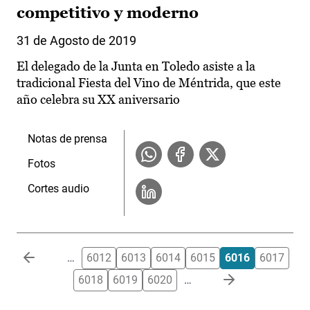
competitivo y moderno
31 de Agosto de 2019
El delegado de la Junta en Toledo asiste a la
tradicional Fiesta del Vino de Méntrida, que este
año celebra su XX aniversario
Notas de prensa
Fotos
Cortes audio
Paginación
…
6012
6013
6014
6015
6016
6017
6018
6019
6020
…