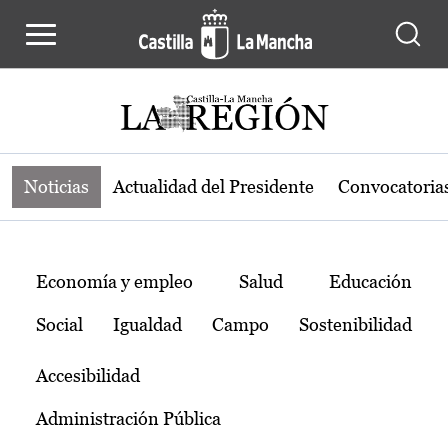
Noticias de la región de Castilla-L
Pasar al contenido principal
Noticias
Actualidad del Presidente
Convocatoria
Temas
Economía y empleo
Salud
Educación
Social
Igualdad
Campo
Sostenibilidad
Accesibilidad
Administración Pública