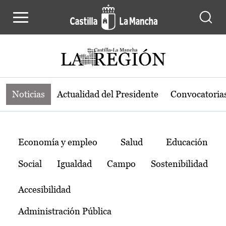
Noticias de la región de Castilla-L
Pasar al contenido principal
Noticias
Actualidad del Presidente
Convocatoria
Temas
Economía y empleo
Salud
Educación
Social
Igualdad
Campo
Sostenibilidad
Accesibilidad
Administración Pública