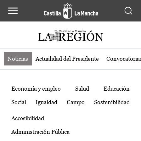
Noticias de la región de Castilla-L
Pasar al contenido principal
Noticias
Actualidad del Presidente
Convocatoria
Temas
Economía y empleo
Salud
Educación
Social
Igualdad
Campo
Sostenibilidad
Accesibilidad
Administración Pública