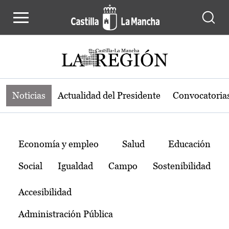
Noticias de la región de Castilla-L
Pasar al contenido principal
Noticias
Actualidad del Presidente
Convocatoria
Temas
Economía y empleo
Salud
Educación
Social
Igualdad
Campo
Sostenibilidad
Accesibilidad
Administración Pública