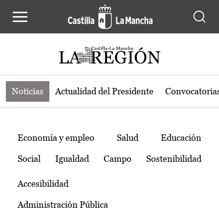
Noticias de la región de Castilla-L
Pasar al contenido principal
Noticias
Actualidad del Presidente
Convocatoria
Temas
Economía y empleo
Salud
Educación
Social
Igualdad
Campo
Sostenibilidad
Accesibilidad
Administración Pública