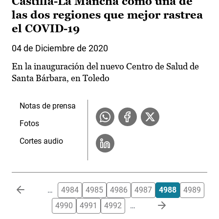
Castilla-La Mancha como una de
las dos regiones que mejor rastrea
el COVID-19
04 de Diciembre de 2020
En la inauguración del nuevo Centro de Salud de
Santa Bárbara, en Toledo
Notas de prensa
Fotos
Cortes audio
Paginación
…
4984
4985
4986
4987
4988
4989
4990
4991
4992
…