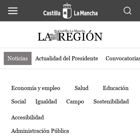
Noticias de la región de Castilla-L
Pasar al contenido principal
Noticias
Actualidad del Presidente
Convocatoria
Temas
Economía y empleo
Salud
Educación
Social
Igualdad
Campo
Sostenibilidad
Accesibilidad
Administración Pública