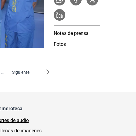
Notas de prensa
Fotos
…
Siguiente página
Siguiente
emeroteca
rtes de audio
lerías de imágenes