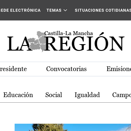
stilla-La Mancha
SEDE ELECTRÓNICA
TEMAS
SITUACIONES COTIDIANA
Presidente
Convocatorias
Emisione
Educación
Social
Igualdad
Camp