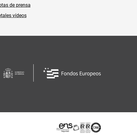
tas de prensa
tales vídeos
Certificaciones o