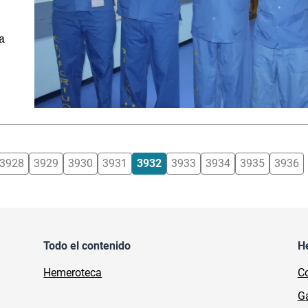
a
3928
3929
3930
3931
3932
3933
3934
3935
3936
Todo el contenido
H
Hemeroteca
Co
Ga