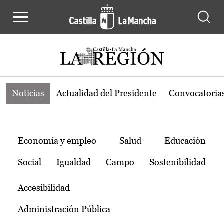
Noticias de la región de Castilla-L
Pasar al contenido principal
Noticias
Actualidad del Presidente
Convocatoria
Temas
Economía y empleo
Salud
Educación
Social
Igualdad
Campo
Sostenibilidad
Accesibilidad
Administración Pública