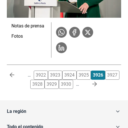
Notas de prensa
Fotos
Paginación
…
3922
3923
3924
3925
3926
3927
3928
3929
3930
…
La región
Todo el contenido