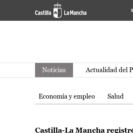
Noticias de la región de Ca
Pasar al contenido principal
Noticias
Actualidad del 
Temas
Economía y empleo
Salud
Castilla-La Mancha registr