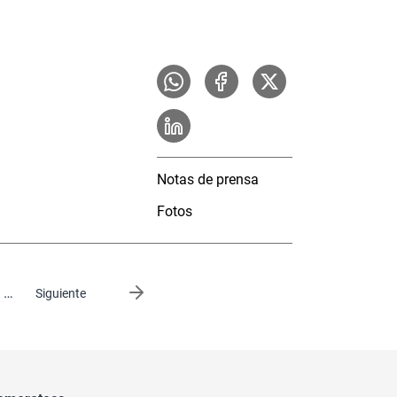
Notas de prensa
Fotos
…
Siguiente página
Siguiente