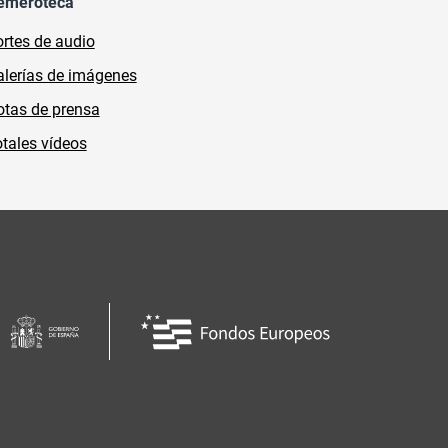
emeroteca
rtes de audio
lerías de imágenes
tas de prensa
tales vídeos