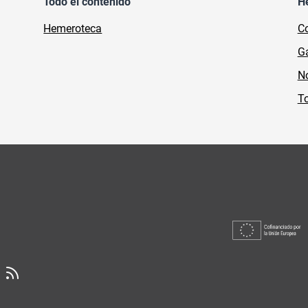
Todo el contenido
H
Hemeroteca
Co
Ga
No
To