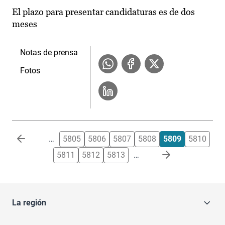
El plazo para presentar candidaturas es de dos
meses
Notas de prensa
Fotos
Paginación
…
5805
5806
5807
5808
5809
5810
5811
5812
5813
…
La región