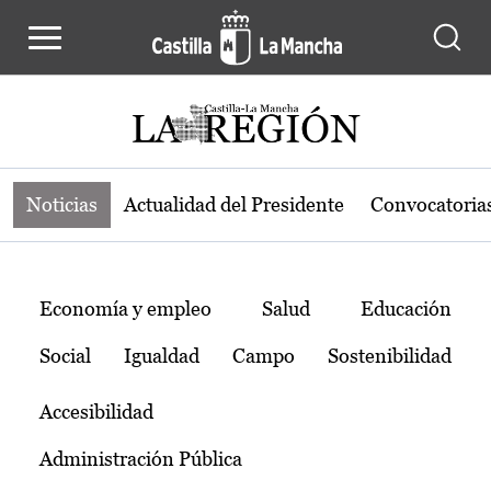
Noticias de la región de Castilla-L
Pasar al contenido principal
Noticias
Actualidad del Presidente
Convocatoria
Temas
Economía y empleo
Salud
Educación
Social
Igualdad
Campo
Sostenibilidad
Accesibilidad
Administración Pública