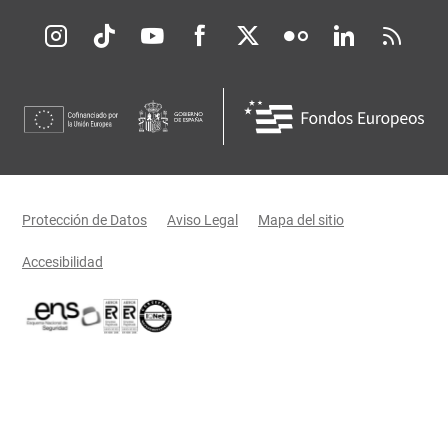
Redes sociales JCCM
Menú legal
Protección de Datos
Aviso Legal
Mapa del sitio
Accesibilidad
Certificaciones oficiales del Gobierno de Castilla-La Mancha