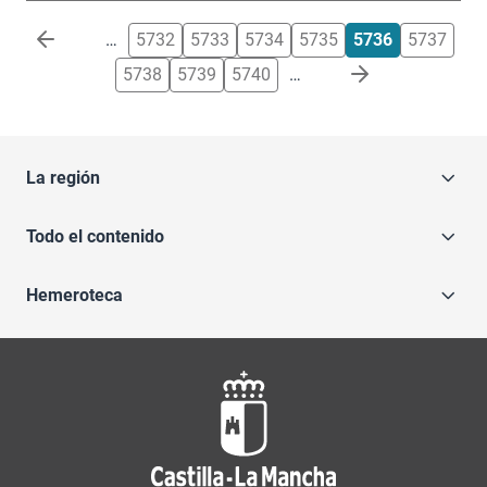
Paginación
…
5732
5733
5734
5735
5736
5737
5738
5739
5740
…
La región
Todo el contenido
Hemeroteca