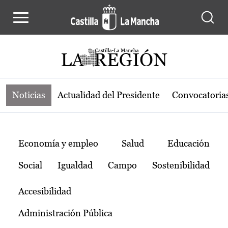
Noticias de la región de Castilla-L
Pasar al contenido principal
Noticias
Actualidad del Presidente
Convocatoria
Temas
Economía y empleo
Salud
Educación
Social
Igualdad
Campo
Sostenibilidad
Accesibilidad
Administración Pública