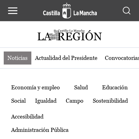
Noticias de la región de Castilla-L
Pasar al contenido principal
Noticias
Actualidad del Presidente
Convocatoria
Temas
Economía y empleo
Salud
Educación
Social
Igualdad
Campo
Sostenibilidad
Accesibilidad
Administración Pública