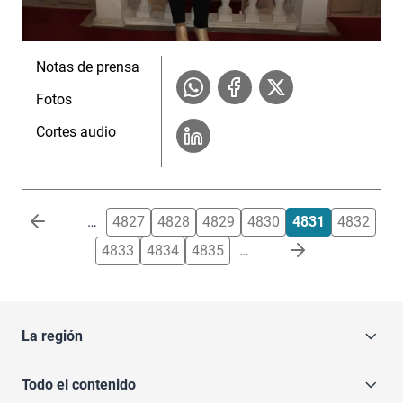
Notas de prensa
Fotos
Cortes audio
Paginación
…
4827
4828
4829
4830
4831
4832
4833
4834
4835
…
La región
Todo el contenido