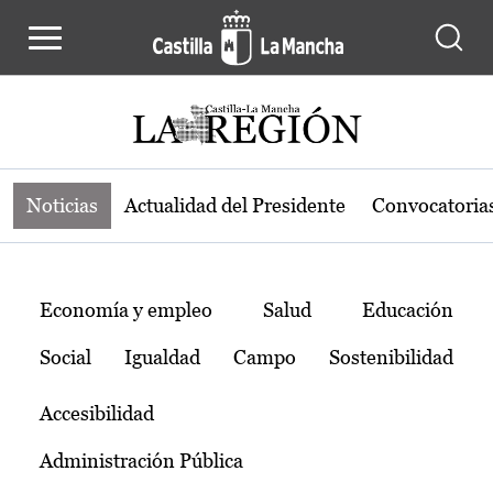
Noticias de la región de Castilla-L
Pasar al contenido principal
Noticias
Actualidad del Presidente
Convocatoria
Temas
Economía y empleo
Salud
Educación
Social
Igualdad
Campo
Sostenibilidad
Accesibilidad
Administración Pública