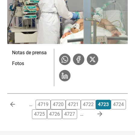
Notas de prensa
Fotos
Paginación
…
4719
4720
4721
4722
4723
4724
4725
4726
4727
…