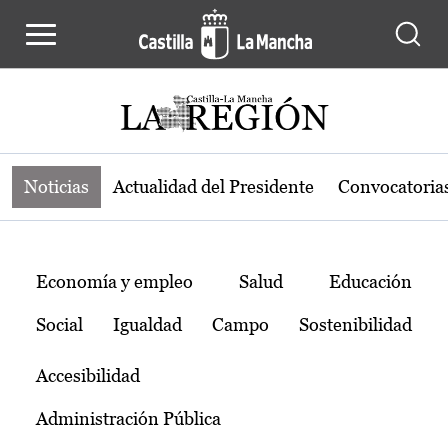
Noticias de la región de Castilla-L
Pasar al contenido principal
Noticias
Actualidad del Presidente
Convocatoria
Temas
Economía y empleo
Salud
Educación
Social
Igualdad
Campo
Sostenibilidad
Accesibilidad
Administración Pública