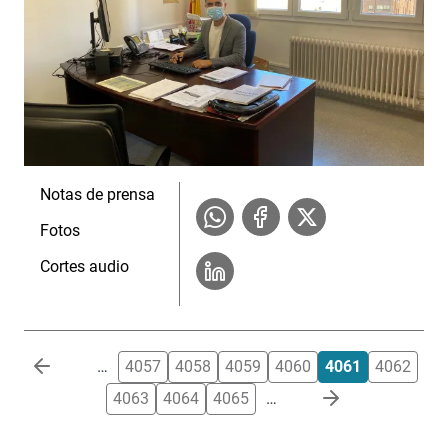
Notas de prensa
Fotos
Cortes audio
Paginación
…
4057
4058
4059
4060
4061
4062
4063
4064
4065
…