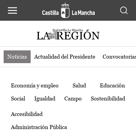
Noticias de la región de Castilla-L
Pasar al contenido principal
Noticias
Actualidad del Presidente
Convocatoria
Temas
Economía y empleo
Salud
Educación
Social
Igualdad
Campo
Sostenibilidad
Accesibilidad
Administración Pública