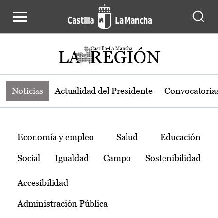
Noticias de la región de Castilla-L
Pasar al contenido principal
Noticias
Actualidad del Presidente
Convocatoria
Temas
Economía y empleo
Salud
Educación
Social
Igualdad
Campo
Sostenibilidad
Accesibilidad
Administración Pública