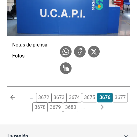
Notas de prensa
Fotos
Paginación
…
3672
3673
3674
3675
3676
3677
3678
3679
3680
…
La región