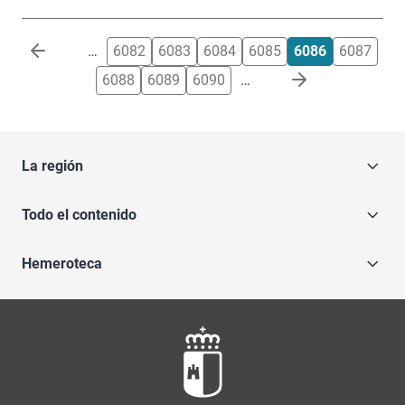
Paginación
…
6082
6083
6084
6085
6086
6087
6088
6089
6090
…
La región
Todo el contenido
Hemeroteca