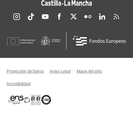
Redes sociales JCCM
Menú legal
Protección de Datos
Aviso Legal
Mapa del sitio
Accesibilidad
Certificaciones oficiales del Gobierno de Castilla-La Mancha