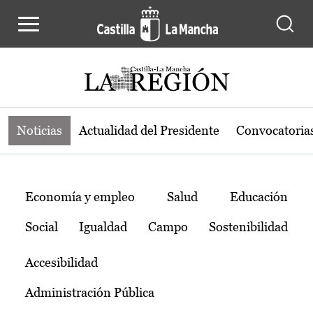
Noticias de la región de Castilla-L
Pasar al contenido principal
Noticias
Actualidad del Presidente
Convocatoria
Temas
Economía y empleo
Salud
Educación
Social
Igualdad
Campo
Sostenibilidad
Accesibilidad
Administración Pública