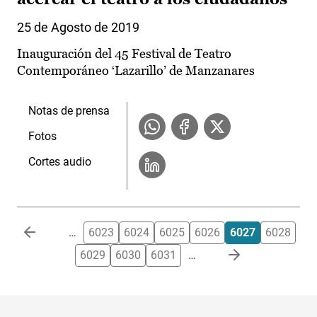
25 de Agosto de 2019
Inauguración del 45 Festival de Teatro
Contemporáneo ‘Lazarillo’ de Manzanares
Notas de prensa
Fotos
Cortes audio
Paginación
…
6023
6024
6025
6026
6027
6028
6029
6030
6031
…