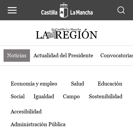
Noticias de la región de Castilla-L
Pasar al contenido principal
Noticias
Actualidad del Presidente
Convocatoria
Temas
Economía y empleo
Salud
Educación
Social
Igualdad
Campo
Sostenibilidad
Accesibilidad
Administración Pública