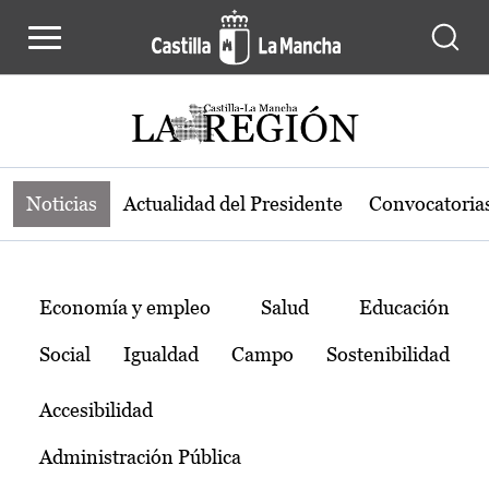
Noticias de la región de Castilla-L
Pasar al contenido principal
Noticias
Actualidad del Presidente
Convocatoria
Temas
Economía y empleo
Salud
Educación
Social
Igualdad
Campo
Sostenibilidad
Accesibilidad
Administración Pública