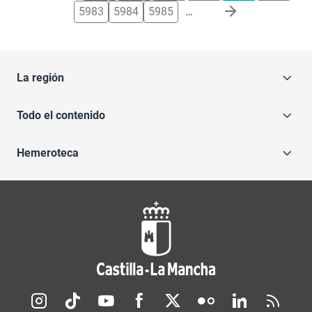
5983
5984
5985
…
La región
Todo el contenido
Hemeroteca
Redes sociales JCCM