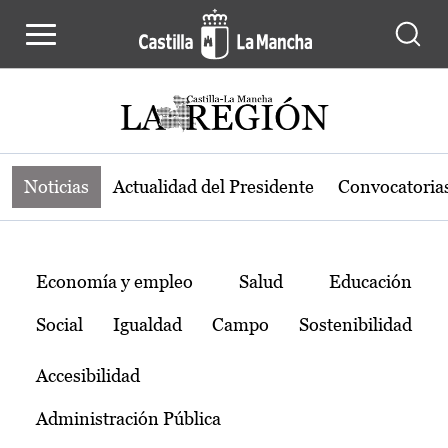
Noticias de la región de Castilla-L
Pasar al contenido principal
Noticias
Actualidad del Presidente
Convocatoria
Temas
Economía y empleo
Salud
Educación
Social
Igualdad
Campo
Sostenibilidad
Accesibilidad
Administración Pública