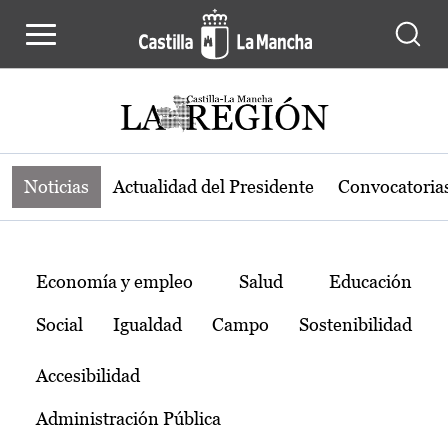
Noticias de la región de Castilla-L
Pasar al contenido principal
Noticias
Actualidad del Presidente
Convocatoria
Temas
Economía y empleo
Salud
Educación
Social
Igualdad
Campo
Sostenibilidad
Accesibilidad
Administración Pública