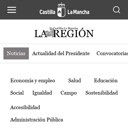
Noticias de la región de Castilla-L
Pasar al contenido principal
Noticias
Actualidad del Presidente
Convocatoria
Temas
Economía y empleo
Salud
Educación
Social
Igualdad
Campo
Sostenibilidad
Accesibilidad
Administración Pública