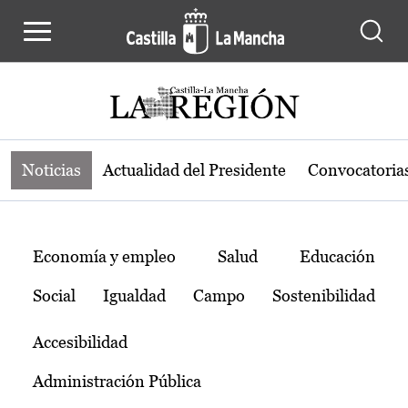
Noticias de la región de Castilla-L
Pasar al contenido principal
Noticias
Actualidad del Presidente
Convocatoria
Temas
Economía y empleo
Salud
Educación
Social
Igualdad
Campo
Sostenibilidad
Accesibilidad
Administración Pública