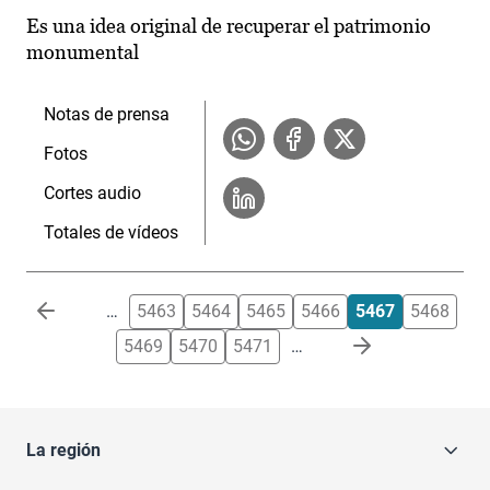
Es una idea original de recuperar el patrimonio
monumental
Notas de prensa
Fotos
Cortes audio
Totales de vídeos
Paginación
…
5463
5464
5465
5466
5467
5468
5469
5470
5471
…
La región