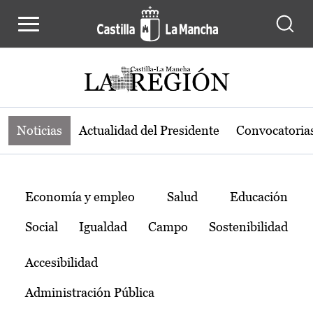
Noticias de la región de Castilla-L
Pasar al contenido principal
Noticias
Actualidad del Presidente
Convocatoria
Temas
Economía y empleo
Salud
Educación
Social
Igualdad
Campo
Sostenibilidad
Accesibilidad
Administración Pública